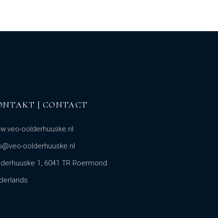
ONTAKT | CONTACT
w.veo-oolderhuuske.nl
fo@veo-oolderhuuske.nl
lderhuuske 1, 6041 TR Roermond
derlands