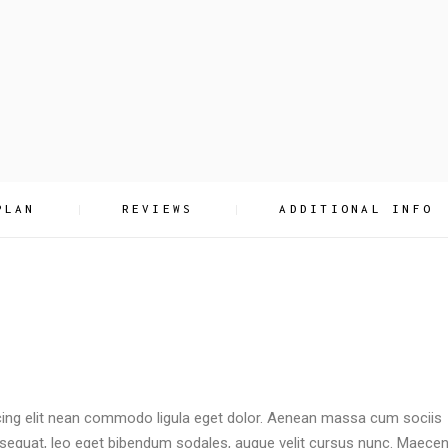
PLAN
REVIEWS
ADDITIONAL INFO
cing elit nean commodo ligula eget dolor. Aenean massa cum sociis
sequat, leo eget bibendum sodales, augue velit cursus nunc. Maece