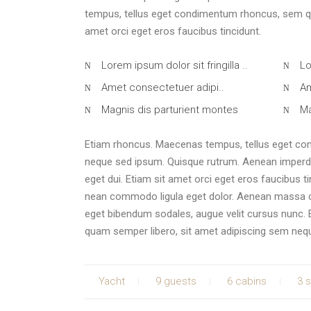
tempus, tellus eget condimentum rhoncus, sem qu
amet orci eget eros faucibus tincidunt.
Lorem ipsum dolor sit fringilla ..
Lo
Amet consectetuer adipi..
Am
Magnis dis parturient montes
Ma
Etiam rhoncus. Maecenas tempus, tellus eget co
neque sed ipsum. Quisque rutrum. Aenean imperdiet.
eget dui. Etiam sit amet orci eget eros faucibus t
nean commodo ligula eget dolor. Aenean massa c
eget bibendum sodales, augue velit cursus nunc
quam semper libero, sit amet adipiscing sem neq
Yacht
9 guests
6 cabins
3 s