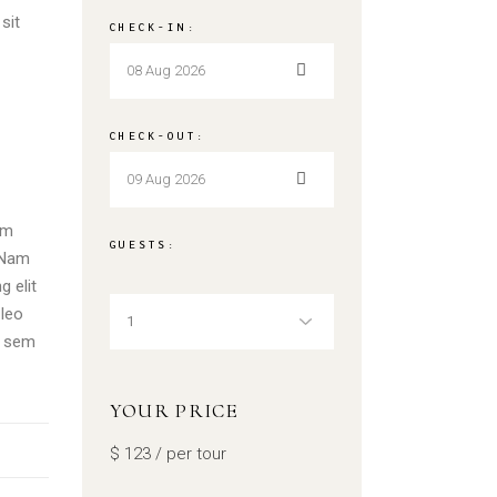
sit
CHECK-IN:
CHECK-OUT:
em
GUESTS:
. Nam
g elit
leo
, sem
YOUR PRICE
$
123
/ per tour