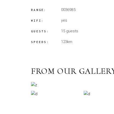
0036985
RANGE:
yes
WIFI:
15 guests
GUESTS:
123km
SPEEDS:
FROM OUR GALLER